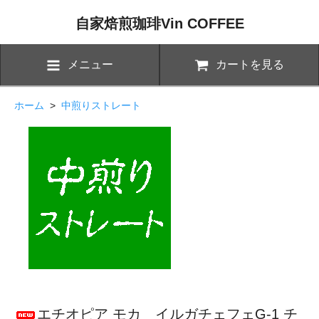
自家焙煎珈琲Vin COFFEE
メニュー
カートを見る
ホーム
>
中煎りストレート
エチオピア モカ イルガチェフェG-1 チ